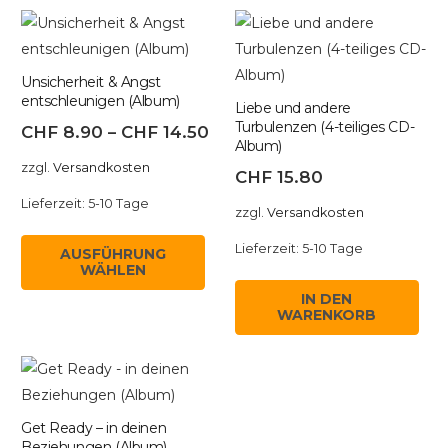
auf.
Die
Optionen
können
Unsicherheit & Angst
entschleunigen (Album)
auf
Liebe und andere
Turbulenzen (4-teiliges CD-
CHF
8.90
–
CHF
14.50
der
Album)
Produktseite
zzgl.
Versandkosten
CHF
15.80
gewählt
Lieferzeit:
5-10 Tage
werden
zzgl.
Versandkosten
Dieses
Lieferzeit:
5-10 Tage
AUSFÜHRUNG
Produkt
WÄHLEN
weist
IN DEN
mehrere
WARENKORB
Varianten
auf.
Die
Optionen
Get Ready – in deinen
können
Beziehungen (Album)