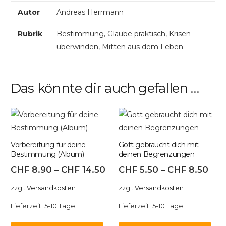
Autor
Andreas Herrmann
Rubrik
Bestimmung, Glaube praktisch, Krisen
überwinden, Mitten aus dem Leben
Das könnte dir auch gefallen …
Vorbereitung für deine
Gott gebraucht dich mit
Bestimmung (Album)
deinen Begrenzungen
CHF
8.90
–
CHF
14.50
CHF
5.50
–
CHF
8.50
zzgl.
Versandkosten
zzgl.
Versandkosten
Lieferzeit:
5-10 Tage
Lieferzeit:
5-10 Tage
Dieses
Di