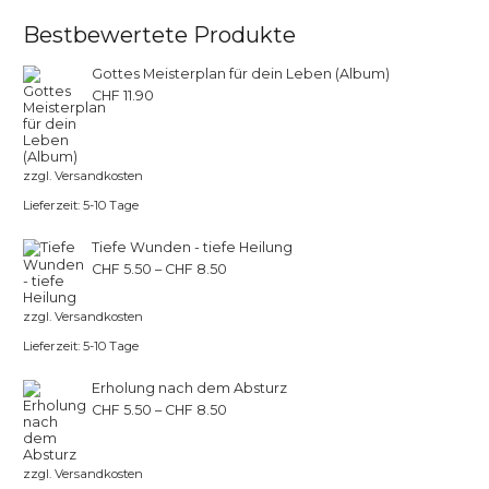
werden
Bestbewertete Produkte
Gottes Meisterplan für dein Leben (Album)
CHF
11.90
zzgl.
Versandkosten
Lieferzeit:
5-10 Tage
Tiefe Wunden - tiefe Heilung
CHF
5.50
–
CHF
8.50
zzgl.
Versandkosten
Lieferzeit:
5-10 Tage
Erholung nach dem Absturz
CHF
5.50
–
CHF
8.50
zzgl.
Versandkosten