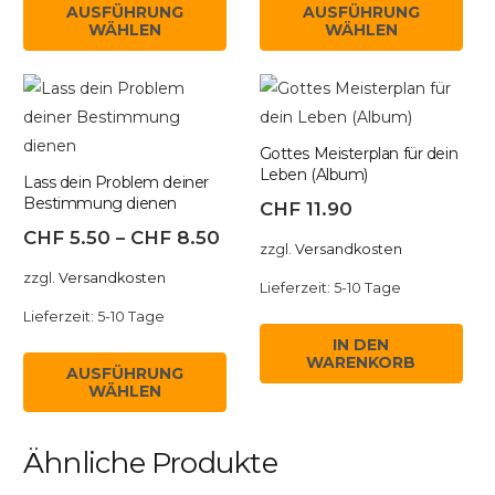
AUSFÜHRUNG
AUSFÜHRUNG
Produkt
Pr
WÄHLEN
WÄHLEN
weist
we
mehrere
me
Varianten
Var
auf.
auf
Gottes Meisterplan für dein
Die
Di
Leben (Album)
Lass dein Problem deiner
Optionen
Op
Bestimmung dienen
CHF
11.90
können
kö
CHF
5.50
–
CHF
8.50
zzgl.
Versandkosten
auf
auf
zzgl.
Versandkosten
der
de
Lieferzeit:
5-10 Tage
Produktseite
Pr
Lieferzeit:
5-10 Tage
gewählt
ge
IN DEN
Dieses
WARENKORB
werden
we
AUSFÜHRUNG
Produkt
WÄHLEN
weist
mehrere
Ähnliche Produkte
Varianten