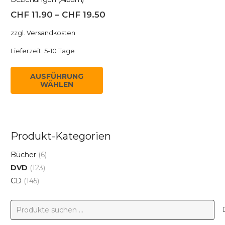
auf
CHF
11.90
–
CHF
19.50
der
zzgl.
Versandkosten
Produktseite
gewählt
Lieferzeit:
5-10 Tage
werden
Dieses
AUSFÜHRUNG
Produkt
WÄHLEN
weist
mehrere
Varianten
auf.
Produkt-Kategorien
Die
Bücher
(6)
Optionen
DVD
(123)
können
CD
(145)
auf
der
Suchen
Produktseite
nach:
gewählt