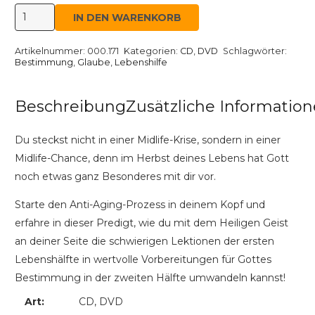
Die
IN DEN WARENKORB
Chance
der
Artikelnummer:
000.171
Kategorien:
CD
,
DVD
Schlagwörter:
Bestimmung
,
Glaube
,
Lebenshilfe
2.
Lebenshälfte
Menge
Beschreibung
Zusätzliche Informatio
Du steckst nicht in einer Midlife-Krise, sondern in einer
Midlife-Chance, denn im Herbst deines Lebens hat Gott
noch etwas ganz Besonderes mit dir vor.
Starte den Anti-Aging-Prozess in deinem Kopf und
erfahre in dieser Predigt, wie du mit dem Heiligen Geist
an deiner Seite die schwierigen Lektionen der ersten
Lebenshälfte in wertvolle Vorbereitungen für Gottes
Bestimmung in der zweiten Hälfte umwandeln kannst!
Art:
CD, DVD