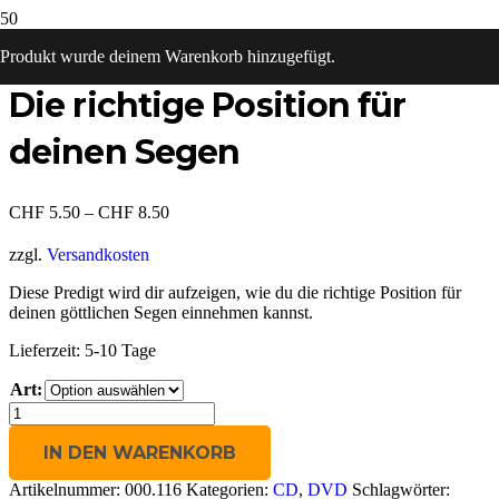
Start
/
DVD
/ Die richtige Position für deinen Segen
Produkt
wurde deinem Warenkorb hinzugefügt.
Die richtige Position für
deinen Segen
CHF
5.50
–
CHF
8.50
zzgl.
Versandkosten
Diese Predigt wird dir aufzeigen, wie du die richtige Position für
deinen göttlichen Segen einnehmen kannst.
Lieferzeit:
5-10 Tage
Art:
Die
richtige
Position
IN DEN WARENKORB
für
Artikelnummer:
000.116
Kategorien:
CD
,
DVD
Schlagwörter:
deinen