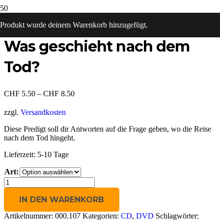
Start
/
DVD
/ Was geschieht nach dem Tod?
Produkt
wurde deinem Warenkorb hinzugefügt.
Was geschieht nach dem
Tod?
CHF
5.50
–
CHF
8.50
zzgl.
Versandkosten
Diese Predigt soll dir Antworten auf die Frage geben, wo die Reise
nach dem Tod hingeht.
Lieferzeit:
5-10 Tage
Art:
Was
geschieht
nach
IN DEN WARENKORB
dem
Artikelnummer:
000.107
Kategorien:
CD
,
DVD
Schlagwörter:
Tod?