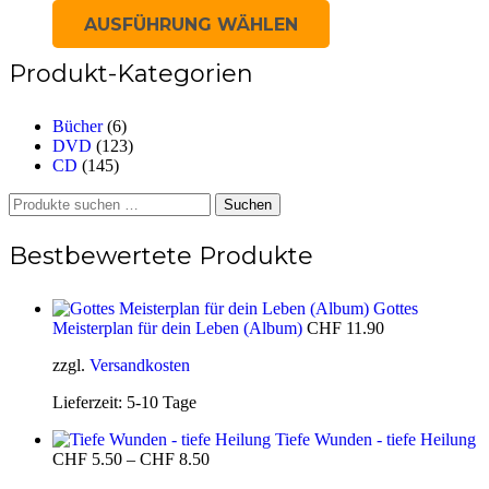
Dieses
AUSFÜHRUNG WÄHLEN
Produkt
weist
Produkt-Kategorien
mehrere
Varianten
auf.
Bücher
(6)
Die
DVD
(123)
Optionen
CD
(145)
können
auf
Suchen
Suchen
der
nach:
Produktseite
Bestbewertete Produkte
gewählt
werden
Gottes
Meisterplan für dein Leben (Album)
CHF
11.90
zzgl.
Versandkosten
Lieferzeit:
5-10 Tage
Tiefe Wunden - tiefe Heilung
CHF
5.50
–
CHF
8.50