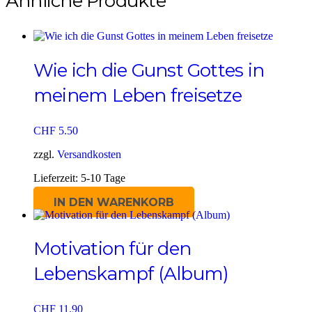
Ähnliche Produkte
mehrere
Varianten
auf.
Die
Optionen
Wie ich die Gunst Gottes in
können
auf
meinem Leben freisetze
der
Produktseite
gewählt
werden
CHF
5.50
zzgl.
Versandkosten
Lieferzeit:
5-10 Tage
IN DEN WARENKORB
Motivation für den
Lebenskampf (Album)
CHF
11.90