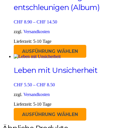
auf.
entschleunigen (Album)
Die
Optionen
können
CHF
8.90
–
CHF
14.50
auf
der
zzgl.
Versandkosten
Produktseite
gewählt
Lieferzeit:
5-10 Tage
werden
Dieses
AUSFÜHRUNG WÄHLEN
Produkt
weist
mehrere
Leben mit Unsicherheit
Varianten
auf.
Die
CHF
5.50
–
CHF
8.50
Optionen
können
zzgl.
Versandkosten
auf
der
Lieferzeit:
5-10 Tage
Produktseite
gewählt
Dieses
AUSFÜHRUNG WÄHLEN
werden
Produkt
weist