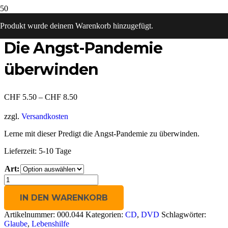
Start
/
DVD
/ Die Angst-Pandemie überwinden
Produkt
wurde deinem Warenkorb hinzugefügt.
Die Angst-Pandemie
überwinden
CHF
5.50
–
CHF
8.50
zzgl.
Versandkosten
Lerne mit dieser Predigt die Angst-Pandemie zu überwinden.
Lieferzeit:
5-10 Tage
Art:
Die
Angst-
Pandemie
IN DEN WARENKORB
überwinden
Artikelnummer:
000.044
Kategorien:
CD
,
DVD
Schlagwörter:
Menge
Glaube
,
Lebenshilfe