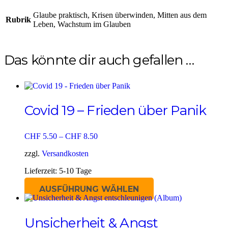
Glaube praktisch, Krisen überwinden, Mitten aus dem
Rubrik
Leben, Wachstum im Glauben
Das könnte dir auch gefallen …
Covid 19 – Frieden über Panik
CHF
5.50
–
CHF
8.50
zzgl.
Versandkosten
Lieferzeit:
5-10 Tage
Dieses
AUSFÜHRUNG WÄHLEN
Produkt
weist
mehrere
Unsicherheit & Angst
Varianten